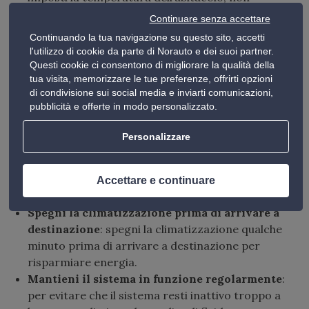
superare i 5 °C di differenza rispetto alla
Continuare senza accettare
temperatura esterna.
Continuando la tua navigazione su questo sito, accetti
Utilizza la funzione di ricircolo dell’aria
: per
l'utilizzo di cookie da parte di Norauto e dei suoi partner.
ridurre il consumo energetico della
Questi cookie ci consentono di migliorare la qualità della
climatizzazione, usa la funzione di ricircolo
tua visita, memorizzare le tue preferenze, offrirti opzioni
di condivisione sui social media e inviarti comunicazioni,
dell’aria che permette di recuperare e far
pubblicità e offerte in modo personalizzato.
circolare nuovamente l’aria fresca dell’abitacolo
(non superare i 10 minuti).
Personalizzare
Disattiva la climatizzazione automatica
:
disattiva la climatizzazione automatica e passa in
modalità manuale, a meno che non ci sia una forte
Accettare e continuare
ondata di calore.
Spegni la climatizzazione prima di arrivare a
destinazione
: spegni la climatizzazione qualche
minuto prima di arrivare a destinazione per
risparmiare energia.
Mantieni il sistema in funzione regolarmente
:
per evitare che il sistema resti inattivo troppo a