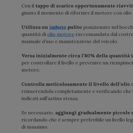
Con il
tappo di scarico opportunamente riavvi
giunto il momento di rifornire il motore con olio
Utilizza un
imbuto
pulito
posizionato nel bocch
quantità di
olio motore
raccomandata dal costrut
manuale d’uso e manutenzione del veicolo.
Versa inizialmente circa l’80% della quantità 
per controllare il livello e prevenire un riempi
motore.
Controlla meticolosamente il livello dell’olio
e
reinserendola completamente e verificando che il 
indicati sull’astina stessa.
Se necessario,
aggiungi gradualmente piccole q
ricordando che è sempre preferibile un livello le
di massimo.