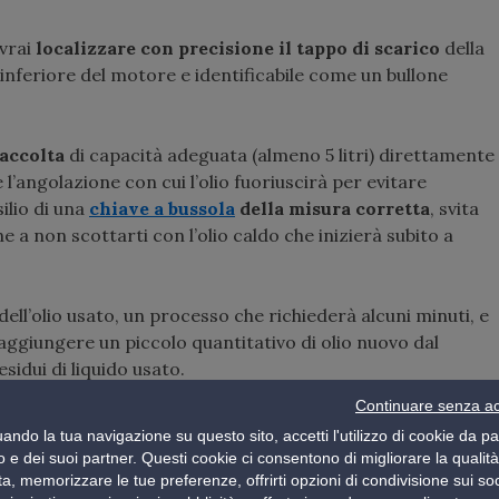
ovrai
localizzare con precisione il tappo di scarico
della
 inferiore del motore e identificabile come un bullone
accolta
di capacità adeguata (almeno 5 litri) direttamente
l’angolazione con cui l’olio fuoriuscirà per evitare
silio di una
chiave a bussola
della misura corretta
, svita
 a non scottarti con l’olio caldo che inizierà subito a
dell’olio usato, un processo che richiederà alcuni minuti, e
ggiungere un piccolo quantitativo di olio nuovo dal
sidui di liquido usato.
Continuare senza ac
ando la tua navigazione su questo sito, accetti l'utilizzo di cookie da pa
 e dei suoi partner. Questi cookie ci consentono di migliorare la qualità
o che deve sempre accompagnare il cambio dell’olio per
ita, memorizzare le tue preferenze, offrirti opzioni di condivisione sui soc
ificazione.