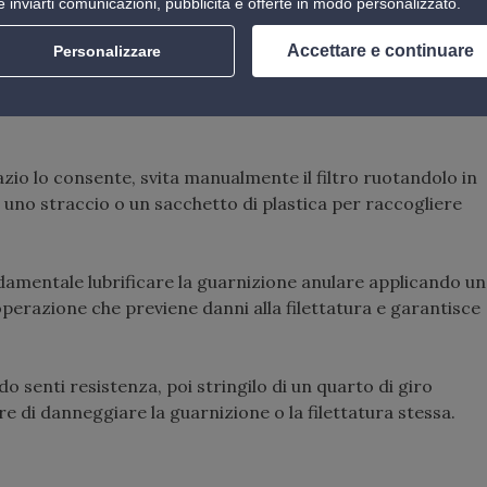
 inviarti comunicazioni, pubblicità e offerte in modo personalizzato.
o
che, a seconda del modello di veicolo, potrebbe trovarsi
Accettare e continuare
Personalizzare
ente, lateralmente o posteriormente), riconoscibile per la
 e lunghezza di 10-15 cm, spesso di colore nero, blu o
azio lo consente, svita manualmente il filtro ruotandolo in
uno straccio o un sacchetto di plastica per raccogliere
ndamentale lubrificare la guarnizione anulare applicando un
operazione che previene danni alla filettatura e garantisce
o senti resistenza, poi stringilo di un quarto di giro
e di danneggiare la guarnizione o la filettatura stessa.