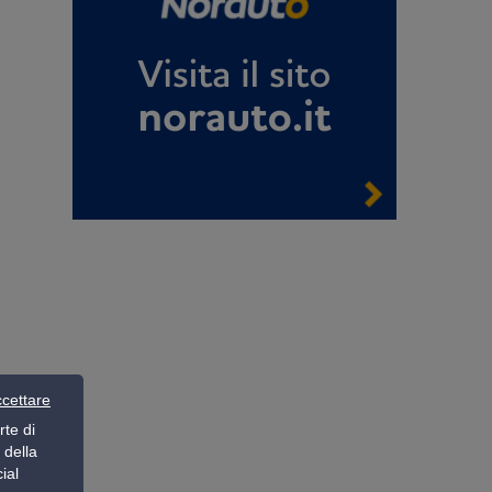
cettare
rte di
 della
ial