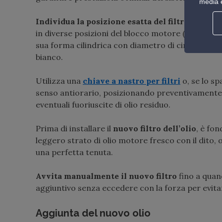
media e
Individua la posizione esatta del filtro dell’oli
in diverse posizioni del blocco motore (frontalm
sua forma cilindrica con diametro di circa 7-8 cm
bianco.
Utilizza una
chiave a nastro per filtri
o, se lo sp
senso antiorario, posizionando preventivamente 
eventuali fuoriuscite di olio residuo.
Prima di installare il
nuovo filtro dell’olio
, è fo
leggero strato di olio motore fresco con il dito, 
una perfetta tenuta.
Avvita manualmente il nuovo filtro
fino a quand
aggiuntivo senza eccedere con la forza per evitar
Aggiunta del nuovo olio