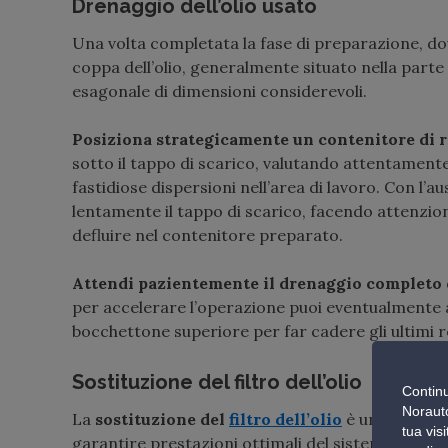
Drenaggio dell’olio usato
Una volta completata la fase di preparazione, d
coppa dell’olio, generalmente situato nella parte
esagonale di dimensioni considerevoli.
Posiziona strategicamente un contenitore di r
sotto il tappo di scarico, valutando attentamente 
fastidiose dispersioni nell’area di lavoro. Con l’au
lentamente il tappo di scarico, facendo attenzione
defluire nel contenitore preparato.
Attendi pazientemente il drenaggio completo
per accelerare l’operazione puoi eventualmente a
bocchettone superiore per far cadere gli ultimi re
Sostituzione del filtro dell’olio
Continu
Norauto
La
sostituzione del
filtro dell’olio
è un passaggi
tua vis
garantire prestazioni ottimali del sistema di lubr