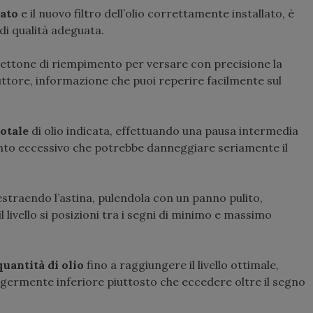
tato
e il nuovo filtro dell’olio correttamente installato, è
 di qualità adeguata.
ettone di riempimento per versare con precisione la
tore, informazione che puoi reperire facilmente sul
totale
di olio indicata, effettuando una pausa intermedia
mento eccessivo che potrebbe danneggiare seriamente il
straendo l’astina, pulendola con un panno pulito,
livello si posizioni tra i segni di minimo e massimo
uantità di olio
fino a raggiungere il livello ottimale,
ggermente inferiore piuttosto che eccedere oltre il segno