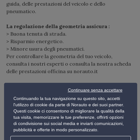
guida, delle prestazioni del veicolo e dello
pneumatico.
La regolazione della geometria assicura :
> Buona tenuta di strada.
> Risparmio energetico.
> Minore usura degli pneumatici.
Per controllare la geometria del tuo veicolo,
consulta i nostri esperti o consulta la nostra scheda
delle prestazioni officina su norauto.it
Come controllare la geometria della mia auto?
Continuare senza accettare
Continuando la tua navigazione su questo sito, accetti
Chiedi ai nostri esperti tecnici dell’officina,
l'utilizzo di cookie da parte di Norauto e dei suoi partner.
equipaggiati di un banco di regolazione di ultima
Questi cookie ci consentono di migliorare la qualità della
generazione, interverranno sul tuo veicolo
tua visita, memorizzare le tue preferenze, offrirti opzioni
permettendoti di ritrovare una perfetta tenuta di
di condivisione sui social media e inviarti comunicazioni,
pubblicità e offerte in modo personalizzato.
strada attraverso gli allineamenti registrabili
(parallelismo, convergenza, campanatura, incidenza)