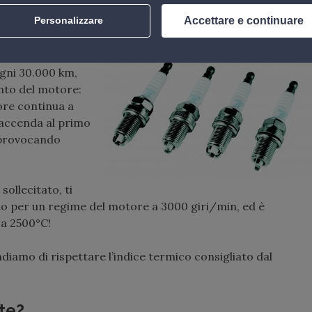
Accettare e continuare
Personalizzare
 000 a 120 000
ogni 30.000 km,
nto del motore:
ore continua a
 accenda al primo
, provocando
ollecitato, ti
to per un regime del motore a 3000 giri/min, ed è
ca 2500°C!
diamo di rispettare l’indice termico consigliato dal
te?