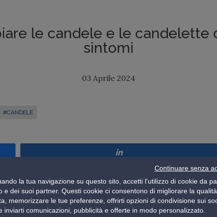
re le candele e le candelette d
sintomi
03 Aprile 2024
#CANDELE
Share
Continuare senza ac
ando la tua navigazione su questo sito, accetti l'utilizzo di cookie da pa
orretto funzionamento del motore. Se la tua vettura non
 e dei suoi partner. Questi cookie ci consentono di migliorare la qualità
zionamento delle candele. Non sempre è necessario
ita, memorizzare le tue preferenze, offrirti opzioni di condivisione sui soc
a per risolvere il problema. Segui i consigli di
Norauto
!
 inviarti comunicazioni, pubblicità e offerte in modo personalizzato.