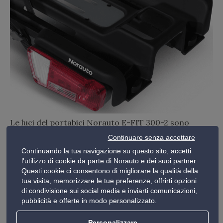
Le luci del portabici Norauto E-FIT 300-2 sono
dotate di sei funzioni: posizione, frenata, indicatori
Continuare senza accettare
di direzione, luce di targa, luce fendinebbia e luce di
Continuando la tua navigazione su questo sito, accetti
retromarcia. Queste caratteristiche garantiscono la
l'utilizzo di cookie da parte di Norauto e dei suoi partner.
massima visibilità e sicurezza sulle strade europee.
Questi cookie ci consentono di migliorare la qualità della
tua visita, memorizzare le tue preferenze, offrirti opzioni
di condivisione sui social media e inviarti comunicazioni,
Certificazione di qualità
pubblicità e offerte in modo personalizzato.
Tutti i portabici E-FIT, incluso il Norauto E-FIT 300-
Personalizzare