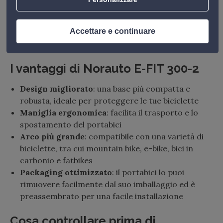
2, sono certificati XPR 18904-4. Questa
certificazione garantisce un alto livello di qualità e
resistenza, garantendo una lunga durata al tuo
Accettare e continuare
portabici.
I vantaggi di Norauto E-FIT 300-2
Design migliorato
: una base più compatta e
robusta, ideale per proteggere le tue biciclette
Maniglia ergonomica
: facilita il trasporto e lo
spostamento del portabici
Arco più grande
: compatibile con una varietà di
biciclette, tra cui mountain bike, e-bike, bici in
carbonio e fatbikes
Packaging ottimizzato
: il portabici lo puoi
rimuovere facilmente dal suo imballaggio ed è
preassembrato per una facile installazione
Cosa controllare prima di